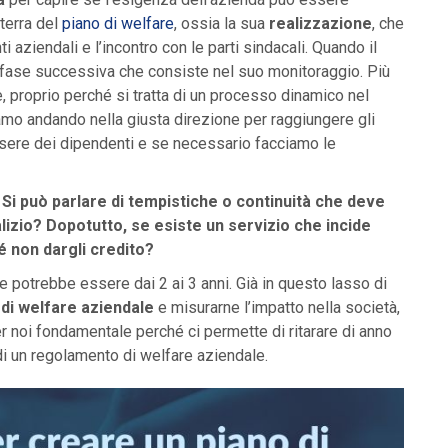
terra del
piano di welfare
, ossia la sua
realizzazione
, che
 aziendali e l’incontro con le parti sindacali. Quando il
a fase successiva che consiste nel suo monitoraggio. Più
re, proprio perché si tratta di un processo dinamico nel
iamo andando nella giusta direzione per raggiungere gli
essere dei dipendenti e se necessario facciamo le
. Si può parlare di tempistiche o continuità che deve
izio? Dopotutto, se esiste un servizio che incide
hé non dargli credito?
 potrebbe essere dai 2 ai 3 anni. Già in questo lasso di
 di welfare aziendale
e misurarne l’impatto nella società,
r noi fondamentale perché ci permette di ritarare di anno
o di un regolamento di welfare aziendale.