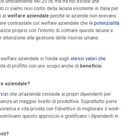
e ufficialmente nel 2018, ma tra noi esiste una
ci siamo resi conto della lacuna esistente in Italia per
i al
welfare aziendale
perché le aziende non avevano
re contrastate col welfare aziendale che le
potenzialità
nasce proprio con l’intento di colmare queste lacune e
or attenzione alla gestione delle risorse umane.
l welfare aziendale si fonda sugli
stessi valori che
ietà di profitto con uno scopo anche di
beneficio
are aziendale?
rvizi
che un’azienda concede ai propri dipendenti per
uenza un maggior livello di produttiva. Soprattutto porre
orativa e vita privata con l’obiettivo di migliorare il work-
centivano questo approccio e gratificano i dipendenti in
enti?