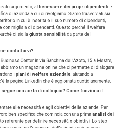
questo argomento, al
benessere dei propri dipendenti
e
fica di azienda a cui ci rivolgiamo. Siamo trasversali sia
erritorio in cui è inserita e il suo numero di dipendenti,
e con migliaia di dipendenti. Questo perché il welfare
purché ci sia la
giusta sensibilità
da parte del
.
ome contattarvi?
usiness Center in via Banchina dell’Azoto, 15 a Mestre,
, abbiamo un magazine online che ci permette di dialogare
uardano i
piani di welfare aziendale
, aiutando a
c’è la pagina LinkedIn che è aggiornata quotidianamente.
, segue una sorta di colloquio? Come funziona il
ientate alle necessità e agli obiettivi delle aziende. Per
oro ben specifica che comincia con una prima
analisi dei
tto referente per definire necessità e obiettivi. Lo step
à
per capire se l’esigenza dell’azienda può essere