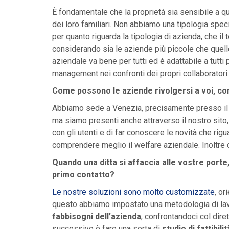
È fondamentale che la proprietà sia sensibile a 
dei loro familiari. Non abbiamo una tipologia speci
per quanto riguarda la tipologia di azienda, che il t
considerando sia le aziende più piccole che quell
aziendale va bene per tutti ed è adattabile a tutti 
management nei confronti dei propri collaboratori
Come possono le aziende rivolgersi a voi, c
Abbiamo sede a Venezia, precisamente presso il B
ma siamo presenti anche attraverso il nostro sito
con gli utenti e di far conoscere le novità che rig
comprendere meglio il welfare aziendale. Inoltre 
Quando una ditta si affaccia alle vostre porte
primo contatto?
Le nostre soluzioni sono molto customizzate
, or
questo abbiamo impostato una metodologia di lav
fabbisogni dell’azienda
, confrontandoci col dire
successivo è fare una sorta di
studio di fattibilit