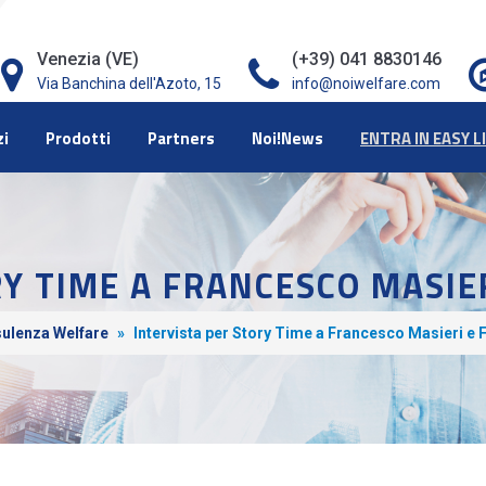
Venezia (VE)
(+39) 041 8830146
Via Banchina dell'Azoto, 15
info@noiwelfare.com
zi
Prodotti
Partners
Noi!News
ENTRA IN EASY L
Y TIME A FRANCESCO MASIE
ulenza Welfare
»
Intervista per Story Time a Francesco Masieri e 