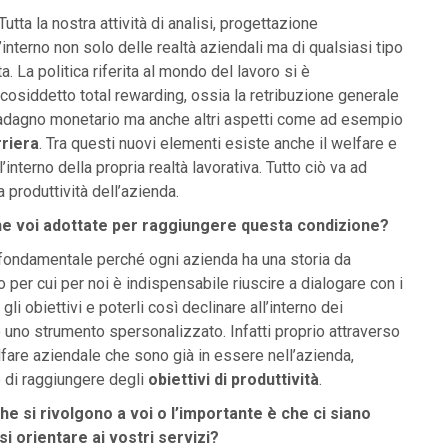
 Tutta la nostra attività di analisi, progettazione
interno non solo delle realtà aziendali ma di qualsiasi tipo
. La politica riferita al mondo del lavoro si è
l cosiddetto
total rewarding
, ossia la retribuzione generale
uadagno monetario ma anche altri aspetti come ad esempio
rriera
. Tra questi nuovi elementi esiste anche il welfare e
’interno della propria realtà lavorativa. Tutto ciò va ad
a produttività dell’azienda.
he voi adottate per raggiungere questa condizione?
fondamentale perché ogni azienda ha una storia da
o per cui per noi è indispensabile riuscire a dialogare con i
li obiettivi e poterli così declinare all’interno dei
uno strumento spersonalizzato. Infatti proprio attraverso
elfare aziendale che sono già in essere nell’azienda,
o di raggiungere degli
obiettivi di produttività
.
he si rivolgono a voi o l’importante è che ci siano
si orientare ai vostri servizi?