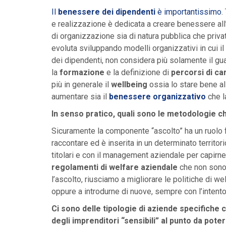
Il
benessere dei dipendenti
è importantissimo
.
e realizzazione è dedicata a creare benessere all’
di organizzazione sia di natura pubblica che privata
evoluta sviluppando modelli organizzativi in cui i
dei dipendenti, non considera più solamente il g
la
formazione
e la definizione di
percorsi di ca
più in generale il
wellbeing
ossia lo stare bene all
aumentare sia il
benessere organizzativo
che l
In senso pratico, qua
li sono le metodologie c
Sicuramente la componente “ascolto” ha un ruolo 
raccontare ed è inserita in un determinato territori
titolari e con il management aziendale per capirne g
regolamenti di welfare aziendale
che non sono 
l’ascolto, riusciamo a migliorare le politiche di w
oppure a introdurne di nuove, sempre con l’intent
Ci sono delle tipologie di aziende specifiche c
degli imprenditori “sensibili”
al punto d
a poter