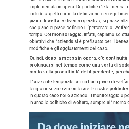
implementata in opera. Dopodiché c’è la messa a 
include aspetti come la definizione dei regolamenti
piano di welfare
diventa operativo, si passa all
che piano ci piace definirlo il “percorso” di welfa
tempo. Col
monitoraggio
, infatti, capiamo se st
obiettivi che l’azienda si è prefissata per il ben
modifiche e gli aggiustamenti del caso.
Quindi, dopo la messa in opera, c’è continuità
prolungarsi nel tempo come una sorta di sodal
molto sulla produttività del dipendente, perc
L’orizzonte temporale per un buon piano di welfare
tempo riusciamo a monitorare le nostre
politiche
in questo caso nelle aziende. Il monitoraggio è pe
in anno le politiche di welfare, sempre all’intern