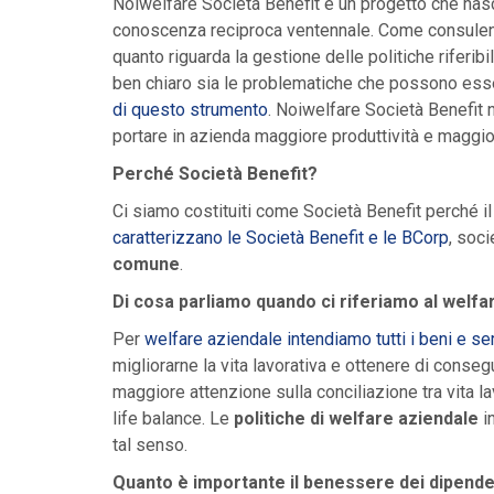
Noiwelfare Società Benefit è un progetto che nasc
conoscenza reciproca ventennale. Come consulenti 
quanto riguarda la gestione delle politiche riferibil
ben chiaro sia le problematiche che possono esse
di questo strumento
. Noiwelfare Società Benefit 
portare in azienda maggiore produttività e maggi
Perché Società Benefit?
Ci siamo costituiti come Società Benefit perché i
caratterizzano le Società Benefit e le BCorp
, soc
comune
.
Di cosa parliamo quando ci riferiamo al welf
Per
welfare aziendale intendiamo tutti i beni e se
migliorarne la vita lavorativa e ottenere di conseg
maggiore attenzione sulla conciliazione tra vita lav
life balance. Le
politiche di welfare aziendale
in
tal senso.
Quanto è importante il benessere dei dipend