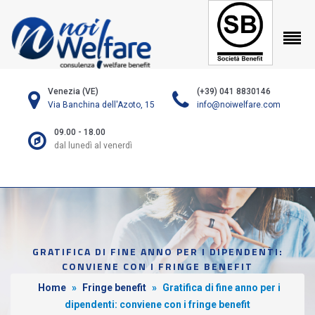
Venezia (VE)
(+39) 041 8830146
Via Banchina dell'Azoto, 15
info@noiwelfare.com
09.00 - 18.00
dal lunedì al venerdì
GRATIFICA DI FINE ANNO PER I DIPENDENTI:
CONVIENE CON I FRINGE BENEFIT
Home
»
Fringe benefit
»
Gratifica di fine anno per i
dipendenti: conviene con i fringe benefit