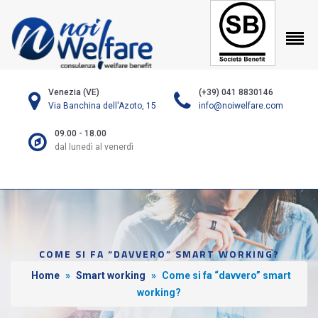
Venezia (VE)
(+39) 041 8830146
Via Banchina dell'Azoto, 15
info@noiwelfare.com
09.00 - 18.00
dal lunedì al venerdì
COME SI FA “DAVVERO” SMART WORKING?
Home
»
Smart working
»
Come si fa “davvero” smart
working?