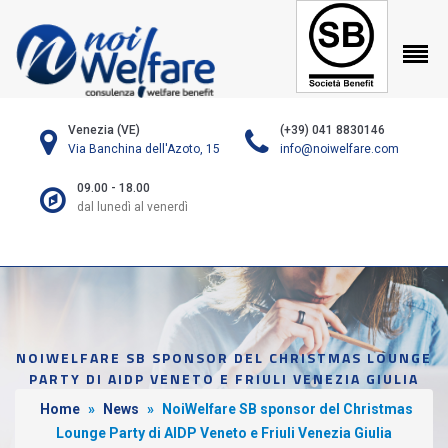
Venezia (VE)
(+39) 041 8830146
Via Banchina dell'Azoto, 15
info@noiwelfare.com
09.00 - 18.00
dal lunedì al venerdì
NOIWELFARE SB SPONSOR DEL CHRISTMAS LOUNGE
PARTY DI AIDP VENETO E FRIULI VENEZIA GIULIA
Home
»
News
»
NoiWelfare SB sponsor del Christmas
Lounge Party di AIDP Veneto e Friuli Venezia Giulia