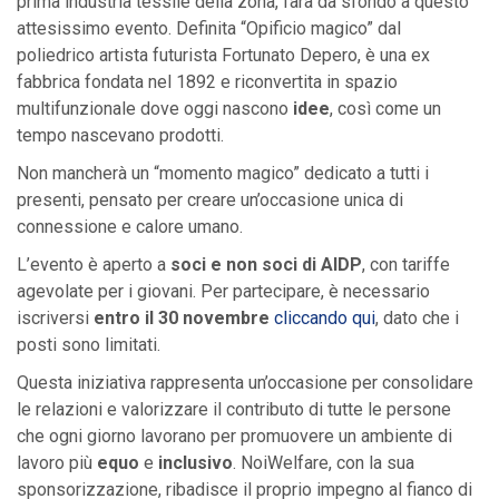
prima industria tessile della zona, farà da sfondo a questo
attesissimo evento. Definita “Opificio magico” dal
poliedrico artista futurista Fortunato Depero, è una ex
fabbrica fondata nel 1892 e riconvertita in spazio
multifunzionale dove oggi nascono
idee
, così come un
tempo nascevano prodotti.
Non mancherà un “momento magico” dedicato a tutti i
presenti, pensato per creare un’occasione unica di
connessione e calore umano.
L’evento è aperto a
soci e non soci di AIDP
, con tariffe
agevolate per i giovani. Per partecipare, è necessario
iscriversi
entro il 30 novembre
cliccando qui
, dato che i
posti sono limitati.
Questa iniziativa rappresenta un’occasione per consolidare
le relazioni e valorizzare il contributo di tutte le persone
che ogni giorno lavorano per promuovere un ambiente di
lavoro più
equo
e
inclusivo
. NoiWelfare, con la sua
sponsorizzazione, ribadisce il proprio impegno al fianco di